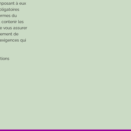
imposant à eux
bligatoires
 termes du
t contenir les
de vous assurer
ivement de
 exigences qui
tions